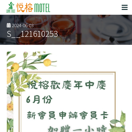
2024-06-03
S__121610253