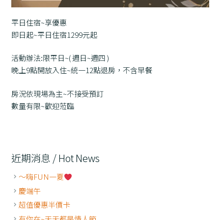
平日住宿~享優惠
即日起~平日住宿1299元起
活動辦法:限平日~( 週日~週四 )
晚上9點開放入住~統一12點退房，不含早餐
房況依現場為主~不接受預訂
數量有限~歡迎蒞臨
近期消息 / Hot News
～嗨FUN一夏
慶端午
超值優惠半價卡
有你在~天天都是情人節