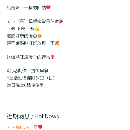
給媽咪不一樣的回饋
5/12（日）母親節當日住宿
下殺 下殺 下殺
這麼好康的優惠
還不讓媽咪好好放鬆一下
送給媽咪最暖心的禮物
¥此活動價不提供早餐
¥此活動價僅限5/12（日）
當日晚上6點後使用
近期消息 / Hot News
～嗨FUN一夏